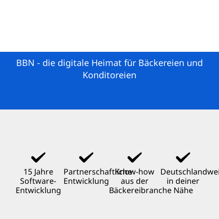
BBN - die digitale Heimat für Bäckereien und
Konditoreien
15 Jahre
Partnerschaftliche
Know-how
Deutschlandwei
Software-
Entwicklung
aus der
in deiner
Entwicklung
Bäckereibranche
Nähe