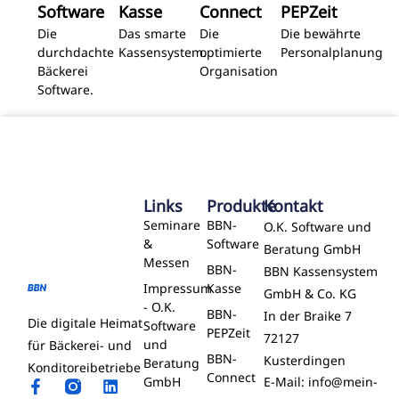
Software
Kasse
Connect
PEPZeit
Die
Das smarte
Die
Die bewährte
durchdachte
Kassensystem.
optimierte
Personalplanung
Bäckerei
Organisation
Software.
Links
Produkte
Kontakt
Seminare
BBN-
O.K. Software und
&
Software
Beratung GmbH
Messen
BBN-
BBN Kassensystem
Impressum
Kasse
GmbH & Co. KG
- O.K.
BBN-
In der Braike 7
Die digitale Heimat​
Software
PEPZeit
72127
und
für Bäckerei- und ​
BBN-
Kusterdingen
Beratung
Konditoreibetriebe
Connect
GmbH
E-Mail: info@mein-