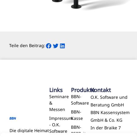
Teile den Beitrag:
Links
Produkte
Kontakt
Seminare
BBN-
O.K. Software und
&
Software
Beratung GmbH
Messen
BBN-
BBN Kassensystem
Impressum
Kasse
GmbH & Co. KG
- O.K.
BBN-
In der Braike 7
Die digitale Heimat​
Software
PEPZeit
72127