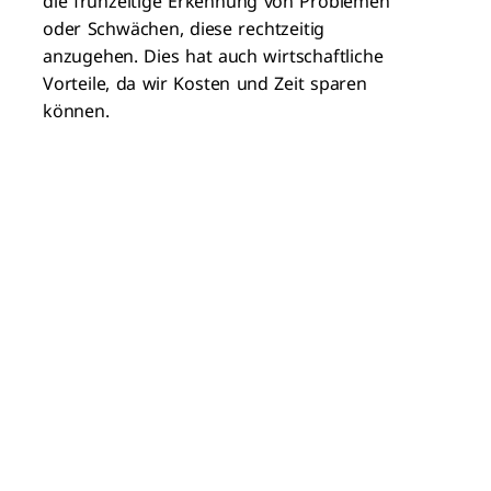
die frühzeitige Erkennung von Problemen
oder Schwächen, diese rechtzeitig
anzugehen. Dies hat auch wirtschaftliche
Vorteile, da wir Kosten und Zeit sparen
können.
Nach dem Design Sprint ist vor der
kontinuierlichen Weiterentwicklung
Durch den Design Sprint haben wir einen
tollen Workflow gefunden und fokussiert an
unseren Zielen gearbeitet. Nach diesen vier
intensiven Tagen war die Arbeit natürlich
nicht zu Ende: Jetzt wurde die Oberfläche im