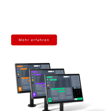
Detail ausgearbeitet und umgesetzt – und
nach dem Release der neuen BBN-Kasse
überprüfen wir regelmäßig das
Nutzerfeedback und führen Interviews,
Umfragen und Analysen durch.
Mehr erfahren